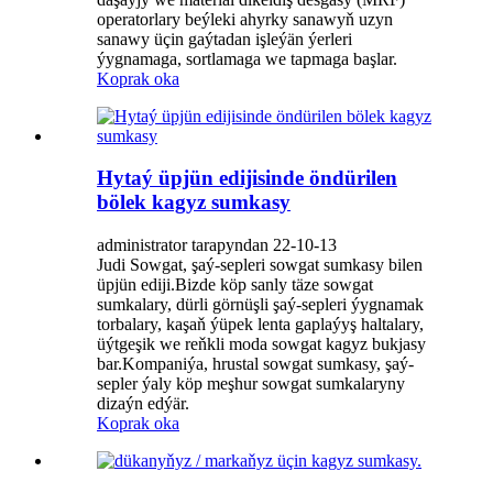
operatorlary beýleki ahyrky sanawyň uzyn
sanawy üçin gaýtadan işleýän ýerleri
ýygnamaga, sortlamaga we tapmaga başlar.
Koprak oka
Hytaý üpjün edijisinde öndürilen
bölek kagyz sumkasy
administrator tarapyndan 22-10-13
Judi Sowgat, şaý-sepleri sowgat sumkasy bilen
üpjün ediji.Bizde köp sanly täze sowgat
sumkalary, dürli görnüşli şaý-sepleri ýygnamak
torbalary, kaşaň ýüpek lenta gaplaýyş haltalary,
üýtgeşik we reňkli moda sowgat kagyz bukjasy
bar.Kompaniýa, hrustal sowgat sumkasy, şaý-
sepler ýaly köp meşhur sowgat sumkalaryny
dizaýn edýär.
Koprak oka