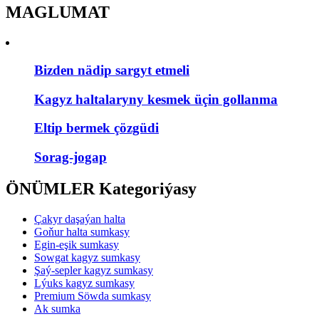
MAGLUMAT
Bizden nädip sargyt etmeli
Kagyz haltalaryny kesmek üçin gollanma
Eltip bermek çözgüdi
Sorag-jogap
ÖNÜMLER Kategoriýasy
Çakyr daşaýan halta
Goňur halta sumkasy
Egin-eşik sumkasy
Sowgat kagyz sumkasy
Şaý-sepler kagyz sumkasy
Lýuks kagyz sumkasy
Premium Söwda sumkasy
Ak sumka