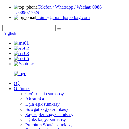
Telefon / Whatsapp / Wechat: 0086
13609677029
inquiry@brandpaperbag.com
English
Öý
Önümler
Goňur halta sumkasy
Ak sumka
Egin-eşik sumkasy
Sowgat kagyz sumkasy
Şaý-sepler kagyz sumkasy
Lýuks kagyz sumkasy
Premium Söwda sumkasy