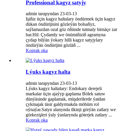
Professional kagyz satyjy
admin tarapyndan 23-03-13
Işiňiz üçin kagyz haltalary öndürmek üçin kagyz
dükan öndürijisini gözleýän bolsaňyz,
saýlamazdan ozal göz öňünde tutmaly birnäçe zat
bar.Hil: Çydamly we önümiňiziň agramyna
çydap bilýän ýokary hilli kagyz satyjylary
öndürýän öndürijini gözläň ...
Koprak oka
Lýuks kagyz halta
admin tarapyndan 23-03-13
Lýuks kagyz haltalary: Endokary derejeli
markalar üçin ajaýyp gaplama Bölek satuw
dünýäsinde gaplamak, müşderilerde ýatdan
çykmajak täsir galdyrmakda möhüm rol
oýnaýar.Satyn alanynda ilkinji görýän zatlary we
görkezişleri ýaly ýanlarynda göterjek zatlary ...
Koprak oka