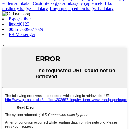
edilen sumkalar
,
Custörite kagyz sumkasyny çap etmek
,
Eko
dostlukly kagyz haltalary
,
Logotip Çap edilen kagyz haltalary
,
E-poçta iber
liuxixi0123
008613609677029
FB Messenger
x