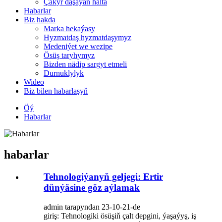
Çakyr daşaýan halta
Habarlar
Biz hakda
Marka hekaýasy
Hyzmatdaş hyzmatdaşymyz
Medeniýet we wezipe
Ösüş taryhymyz
Bizden nädip sargyt etmeli
Durnuklylyk
Wideo
Biz bilen habarlaşyň
Öý
Habarlar
habarlar
Tehnologiýanyň geljegi: Ertir
dünýäsine göz aýlamak
admin tarapyndan 23-10-21-de
giriş: Tehnologiki ösüşiň çalt depgini, ýaşaýyş, iş