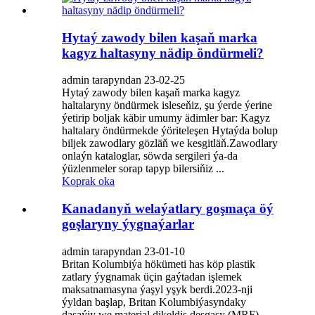
Hytaý zawody bilen kaşaň marka
kagyz haltasyny nädip öndürmeli?
admin tarapyndan 23-02-25
Hytaý zawody bilen kaşaň marka kagyz
haltalaryny öndürmek isleseňiz, şu ýerde ýerine
ýetirip boljak käbir umumy ädimler bar: Kagyz
haltalary öndürmekde ýöriteleşen Hytaýda bolup
biljek zawodlary gözläň we kesgitläň.Zawodlary
onlaýn kataloglar, söwda sergileri ýa-da
ýüzlenmeler sorap tapyp bilersiňiz ...
Koprak oka
Kanadanyň welaýatlary goşmaça öý
goşlaryny ýygnaýarlar
admin tarapyndan 23-01-10
Britan Kolumbiýa hökümeti has köp plastik
zatlary ýygnamak üçin gaýtadan işlemek
maksatnamasyna ýaşyl yşyk berdi.2023-nji
ýyldan başlap, Britan Kolumbiýasyndaky
daşaýjy we material dikeldiş desgasy (MRF)