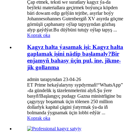
Çap etmek, teksti we suratlary kagyz ýa-da
beýleki materiallara geçirmek boýunça köpden
bäri dowam edip gelýän tejribe, asyrlar boýy
Johannesohannes Gutenbergiň XV asyrda göçme
görnüşli çaphanany oýlap tapyşyndan gözbaş
alyp gaýdýar.Bu düýbüni tutujy oýlap tapyş ...
Koprak oka
Kagyz halta ýasamak işi: Kagyz halta
gaplamak işini nädip başlamaly?Bir
enjamyň bahasy üçin pul, ine, jikme-
jik gollanma
admin tarapyndan 23-04-26
ET Prime hekaýalaryny sypdyrmaň!“WhatsApp”
-da gündelik iş täzelenmelerini alyň.Şu ýere
basyň!Başlangyç pudagy Gazna ministrligine bu
çagyryşy boşatmak üçin tölenen 250 million
dollarlyk kapital çägini ýatyrmak ýa-da iň
bolmanda ýygnamak üçin lobbi edýär ...
Koprak oka