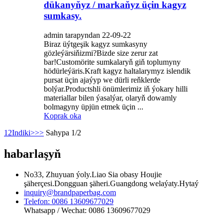
dükanyňyz / markaňyz üçin kagyz
sumkasy.
admin tarapyndan 22-09-22
Biraz üýtgeşik kagyz sumkasyny
gözleýärsiňizmi?Bizde size zerur zat
bar!Customörite sumkalaryň giň toplumyny
hödürleýäris.Kraft kagyz haltalarymyz islendik
pursat üçin ajaýyp we dürli reňklerde
bolýar.Productshli önümlerimiz iň ýokary hilli
materiallar bilen ýasalýar, olaryň dowamly
bolmagyny üpjün etmek üçin ...
Koprak oka
1
2
Indiki>
>>
Sahypa 1/2
habarlaşyň
No33, Zhuyuan ýoly.Liao Sia obasy Houjie
şäherçesi.Dongguan şäheri.Guangdong welaýaty.Hytaý
inquiry@brandpaperbag.com
Telefon: 0086 13609677029
Whatsapp / Wechat: 0086 13609677029