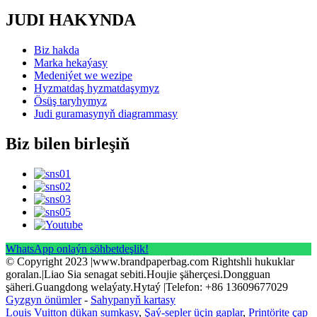
JUDI HAKYNDA
Biz hakda
Marka hekaýasy
Medeniýet we wezipe
Hyzmatdaş hyzmatdaşymyz
Ösüş taryhymyz
Judi guramasynyň diagrammasy
Biz bilen birleşiň
WhatsApp onlaýn söhbetdeşlik!
© Copyright 2023 |www.brandpaperbag.com Rightshli hukuklar
goralan.|Liao Sia senagat sebiti.Houjie şäherçesi.Dongguan
şäheri.Guangdong welaýaty.Hytaý |Telefon: +86 13609677029
Gyzgyn önümler
-
Sahypanyň kartasy
Louis Vuitton dükan sumkasy
,
Şaý-sepler üçin gaplar
,
Printörite çap