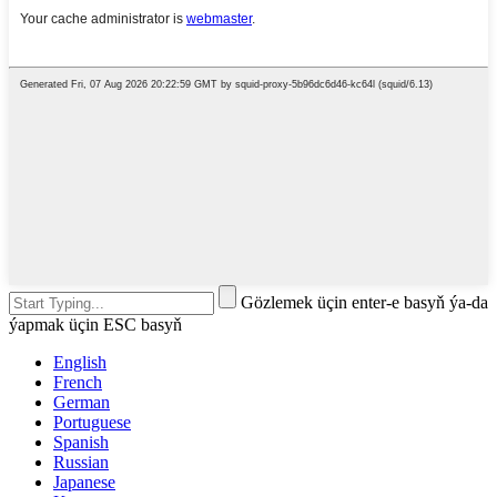
Gözlemek üçin enter-e basyň ýa-da
ýapmak üçin ESC basyň
English
French
German
Portuguese
Spanish
Russian
Japanese