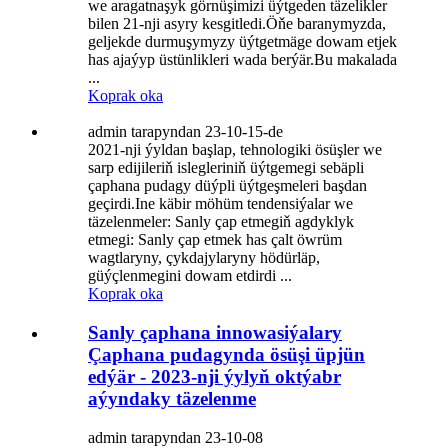
we aragatnaşyk görnüşimizi üýtgeden täzelikler
bilen 21-nji asyry kesgitledi.Öňe baranymyzda,
geljekde durmuşymyzy üýtgetmäge dowam etjek
has ajaýyp üstünlikleri wada berýär.Bu makalada
...
Koprak oka
admin tarapyndan 23-10-15-de
2021-nji ýyldan başlap, tehnologiki ösüşler we
sarp edijileriň islegleriniň üýtgemegi sebäpli
çaphana pudagy düýpli üýtgeşmeleri başdan
geçirdi.Ine käbir möhüm tendensiýalar we
täzelenmeler: Sanly çap etmegiň agdyklyk
etmegi: Sanly çap etmek has çalt öwrüm
wagtlaryny, çykdajylaryny hödürläp,
güýçlenmegini dowam etdirdi ...
Koprak oka
Sanly çaphana innowasiýalary
Çaphana pudagynda ösüşi üpjün
edýär - 2023-nji ýylyň oktýabr
aýyndaky täzelenme
admin tarapyndan 23-10-08