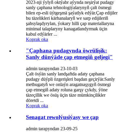
2023-nji ýylyň oktýabr aýynda neşirýat pudagy
sanly çaphana tehnologiýalarynyň çalt ösmegi
bilen ep-esli üýtgeşmä şaýatlyk edýär.Çap edijiler
bu täzelikleri kärhanalaryň we sarp edijileriň
şahsylaşdyrylan, ýokary hilli çap materiallaryna
minimal talaplaryny kanagatlandyrmak üçin
kabul edýärler ...
Koprak oka
"Çaphana pudagynda öwrülişik:
Sanly dünýäde çap etmegiň geljegi"
admin tarapyndan 23-10-03
Çalt ösýän sanly landşaftda adaty çaphana
pudagy düýpli özgerişleri başdan geçirýär.Sanly
metbugatyň we onlaýn aragatnaşygyň ösmegi
çap etmegiň adaty roluna garşy çykdy, ýöne
täzeçillik we ösüş üçin täze mümkinçilikler
döretdi ...
Koprak oka
Senagat rewolýusiýasy we çap
admin tarapyndan 23-09-25