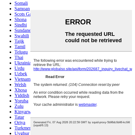
Somali
Samoan
Scots Gaelic
Shona
Sindhi
Sundanese
Swahili
Tajik
Tamil
Telugu
Thai
Ukrainian
Urdu
Uzbek
Vietnamese
Welsh
Xhosa
Yiddish
Yoruba
Zulu
Kinyarwanda
Tatar
Oriya
Turkmen
Uyghur